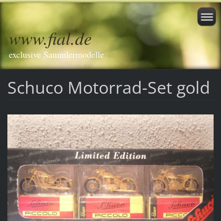
www.fial.de
exclusive Sammlermodelle
Schuco Motorrad-Set gold